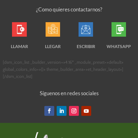
¿Como quieres contactarnos?
LLAMAR
LLEGAR
ESCRIBIR
WHATSAPP
[dsm_icon_list _builder_version=»4.16″ _module_preset=»default»
global_colors_info=»{}» theme_builder_area=»et_header_layout»]
[/dsm_icon_list]
Síguenos en redes sociales